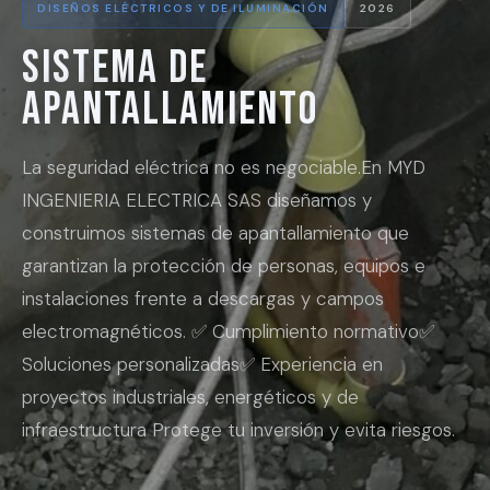
DISEÑOS ELÉCTRICOS Y DE ILUMINACIÓN
2026
Sistema de
apantallamiento
La seguridad eléctrica no es negociable.En MYD
INGENIERIA ELECTRICA SAS diseñamos y
construimos sistemas de apantallamiento que
garantizan la protección de personas, equipos e
instalaciones frente a descargas y campos
electromagnéticos. ✅ Cumplimiento normativo✅
Soluciones personalizadas✅ Experiencia en
proyectos industriales, energéticos y de
infraestructura Protege tu inversión y evita riesgos.