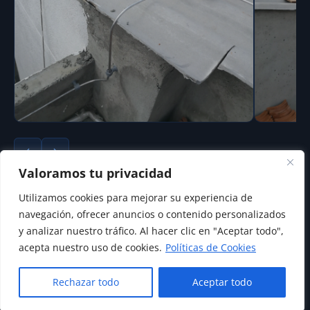
Valoramos tu privacidad
Desliza para ver más imágenes
Utilizamos cookies para mejorar su experiencia de
Ficha técnica
navegación, ofrecer anuncios o contenido personalizados
y analizar nuestro tráfico. Al hacer clic en "Aceptar todo",
CATEGORÍA
acepta nuestro uso de cookies.
Políticas de Cookies
Diseños eléctricos y de iluminación
1
Contáctanos MYD ingeniería
Rechazar todo
Aceptar todo
AÑO
Open
2026